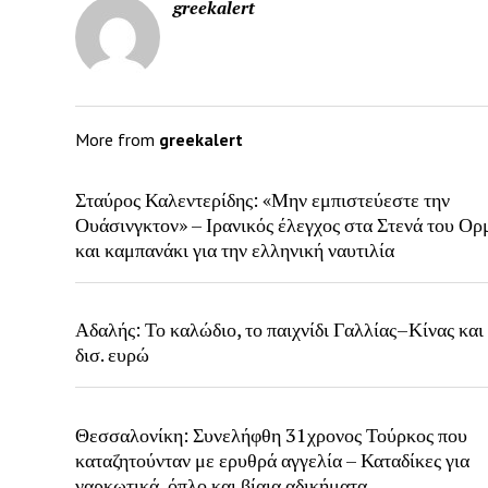
greekalert
More from
greekalert
Σταύρος Καλεντερίδης: «Μην εμπιστεύεστε την
Ουάσινγκτον» – Ιρανικός έλεγχος στα Στενά του Ορ
και καμπανάκι για την ελληνική ναυτιλία
Αδαλής: Το καλώδιο, το παιχνίδι Γαλλίας–Κίνας και 
δισ. ευρώ
Θεσσαλονίκη: Συνελήφθη 31χρονος Τούρκος που
καταζητούνταν με ερυθρά αγγελία – Καταδίκες για
ναρκωτικά, όπλο και βίαια αδικήματα