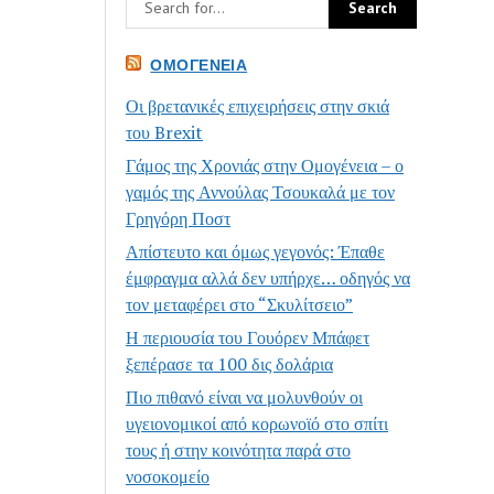
ΟΜΟΓΈΝΕΙΑ
Οι βρετανικές επιχειρήσεις στην σκιά
του Brexit
Γάμος της Χρονιάς στην Ομογένεια – ο
γαμός της Αννούλας Τσουκαλά με τον
Γρηγόρη Ποστ
Απίστευτο και όμως γεγονός: Έπαθε
έμφραγμα αλλά δεν υπήρχε… οδηγός να
τον μεταφέρει στο “Σκυλίτσειο”
Η περιουσία του Γουόρεν Μπάφετ
ξεπέρασε τα 100 δις δολάρια
Πιο πιθανό είναι να μολυνθούν οι
υγειονομικοί από κορωνοϊό στο σπίτι
τους ή στην κοινότητα παρά στο
νοσοκομείο