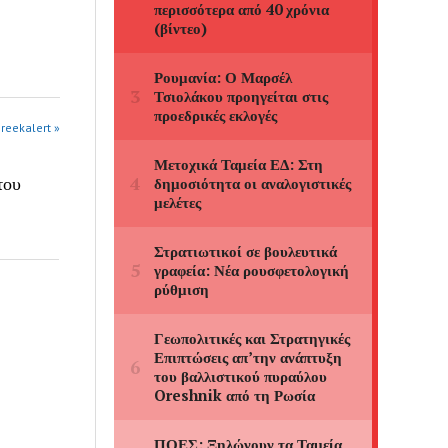
greekalert »
του