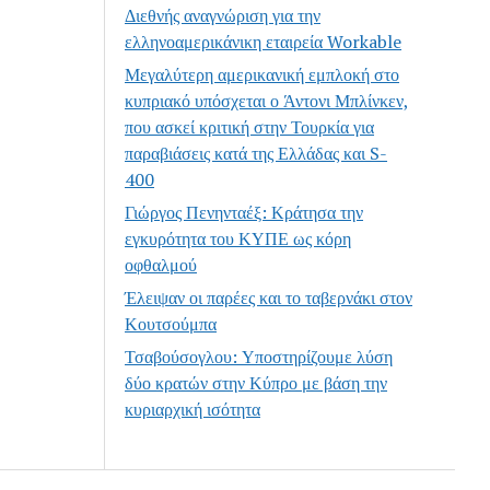
Διεθνής αναγνώριση για την
ελληνοαμερικάνικη εταιρεία Workable
Μεγαλύτερη αμερικανική εμπλοκή στο
κυπριακό υπόσχεται ο Άντονι Μπλίνκεν,
που ασκεί κριτική στην Τουρκία για
παραβιάσεις κατά της Ελλάδας και S-
400
Γιώργος Πενηνταέξ: Κράτησα την
εγκυρότητα του ΚΥΠΕ ως κόρη
οφθαλμού
Έλειψαν οι παρέες και το ταβερνάκι στον
Κουτσούμπα
Τσαβούσογλου: Υποστηρίζουμε λύση
δύο κρατών στην Κύπρο με βάση την
κυριαρχική ισότητα