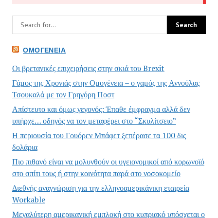
ΟΜΟΓΈΝΕΙΑ
Οι βρετανικές επιχειρήσεις στην σκιά του Brexit
Γάμος της Χρονιάς στην Ομογένεια – ο γαμός της Αννούλας
Τσουκαλά με τον Γρηγόρη Ποστ
Απίστευτο και όμως γεγονός: Έπαθε έμφραγμα αλλά δεν
υπήρχε… οδηγός να τον μεταφέρει στο “Σκυλίτσειο”
Η περιουσία του Γουόρεν Μπάφετ ξεπέρασε τα 100 δις
δολάρια
Πιο πιθανό είναι να μολυνθούν οι υγειονομικοί από κορωνοϊό
στο σπίτι τους ή στην κοινότητα παρά στο νοσοκομείο
Διεθνής αναγνώριση για την ελληνοαμερικάνικη εταιρεία
Workable
Μεγαλύτερη αμερικανική εμπλοκή στο κυπριακό υπόσχεται ο