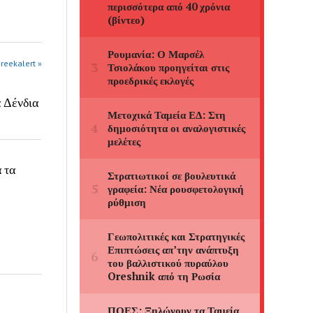
greekalert »
α Δένδια
 τα