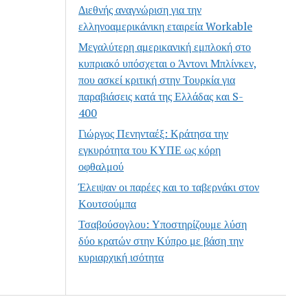
Διεθνής αναγνώριση για την
ελληνοαμερικάνικη εταιρεία Workable
Μεγαλύτερη αμερικανική εμπλοκή στο
κυπριακό υπόσχεται ο Άντονι Μπλίνκεν,
που ασκεί κριτική στην Τουρκία για
παραβιάσεις κατά της Ελλάδας και S-
400
Γιώργος Πενηνταέξ: Κράτησα την
εγκυρότητα του ΚΥΠΕ ως κόρη
οφθαλμού
Έλειψαν οι παρέες και το ταβερνάκι στον
Κουτσούμπα
Τσαβούσογλου: Υποστηρίζουμε λύση
δύο κρατών στην Κύπρο με βάση την
κυριαρχική ισότητα