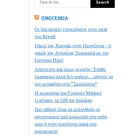
ΟΜΟΓΈΝΕΙΑ
Οι βρετανικές επιχειρήσεις στην σκιά
του Brexit
Γάμος της Χρονιάς στην Ομογένεια – ο
γαμός της Αννούλας Τσουκαλά με τον
Γρηγόρη Ποστ
Απίστευτο και όμως γεγονός: Έπαθε
έμφραγμα αλλά δεν υπήρχε… οδηγός να
τον μεταφέρει στο “Σκυλίτσειο”
Η περιουσία του Γουόρεν Μπάφετ
ξεπέρασε τα 100 δις δολάρια
Πιο πιθανό είναι να μολυνθούν οι
υγειονομικοί από κορωνοϊό στο σπίτι
τους ή στην κοινότητα παρά στο
νοσοκομείο