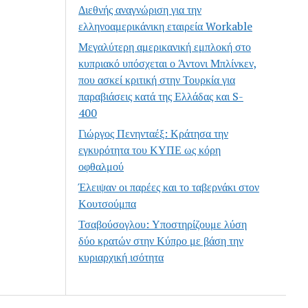
Διεθνής αναγνώριση για την
ελληνοαμερικάνικη εταιρεία Workable
Μεγαλύτερη αμερικανική εμπλοκή στο
κυπριακό υπόσχεται ο Άντονι Μπλίνκεν,
που ασκεί κριτική στην Τουρκία για
παραβιάσεις κατά της Ελλάδας και S-
400
Γιώργος Πενηνταέξ: Κράτησα την
εγκυρότητα του ΚΥΠΕ ως κόρη
οφθαλμού
Έλειψαν οι παρέες και το ταβερνάκι στον
Κουτσούμπα
Τσαβούσογλου: Υποστηρίζουμε λύση
δύο κρατών στην Κύπρο με βάση την
κυριαρχική ισότητα