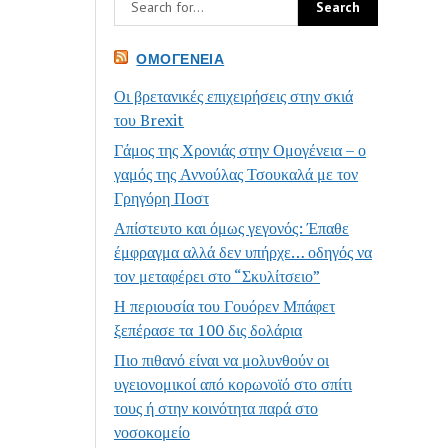
ΟΜΟΓΈΝΕΙΑ
Οι βρετανικές επιχειρήσεις στην σκιά
του Brexit
Γάμος της Χρονιάς στην Ομογένεια – ο
γαμός της Αννούλας Τσουκαλά με τον
Γρηγόρη Ποστ
Απίστευτο και όμως γεγονός: Έπαθε
έμφραγμα αλλά δεν υπήρχε… οδηγός να
τον μεταφέρει στο “Σκυλίτσειο”
Η περιουσία του Γουόρεν Μπάφετ
ξεπέρασε τα 100 δις δολάρια
Πιο πιθανό είναι να μολυνθούν οι
υγειονομικοί από κορωνοϊό στο σπίτι
τους ή στην κοινότητα παρά στο
νοσοκομείο