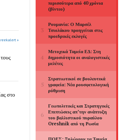
greekalert »
 τους
ίας στο