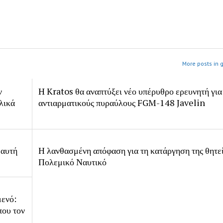
More posts in 
ν
H Kratos θα αναπτύξει νέο υπέρυθρο ερευνητή για
λικά
αντιαρματικούς πυραύλους FGM-148 Javelin
 αυτή
Η λανθασμένη απόφαση για τη κατάργηση της θητε
Πολεμικό Ναυτικό
μενό:
που τον