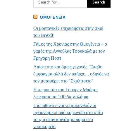
ΟΜΟΓΈΝΕΙΑ
Οι βρετανικές επιχειρήσεις στην σκιά
του Brexit
Γάμος της Χρονιάς στην Ομογένεια – ο
γαμός της Αννούλας Τσουκαλά με τον
Γρηγόρη Ποστ
Απίστευτο και όμως γεγονός: Έπαθε
έμφραγμα αλλά δεν υπήρχε… οδηγός να
τον μεταφέρει στο “Σκυλίτσειο”
Η περιουσία του Γουόρεν Μπάφετ
ξεπέρασε τα 100 δις δολάρια
Πιο πιθανό είναι να μολυνθούν οι
υγειονομικοί από κορωνοϊό στο σπίτι
τους ή στην κοινότητα παρά στο
νοσοκομείο