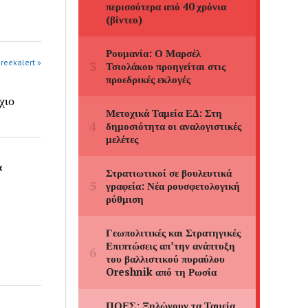
greekalert »
χιο
α