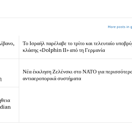
More posts in 
ίβανο,
Το Ισραήλ παρέλαβε το τρίτο και τελευταίο υποβρύ
κλάσης «Dolphin II» από τη Γερμανία
Νέα έκκληση Ζελένσκι στο ΝΑΤΟ για περισσότερ
η
αντιαεροπορικά συστήματα
ήθεια
rdian