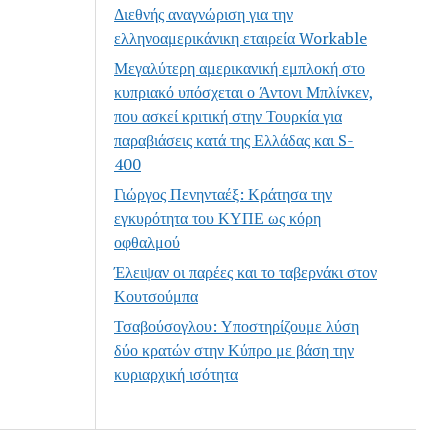
Διεθνής αναγνώριση για την
ελληνοαμερικάνικη εταιρεία Workable
Μεγαλύτερη αμερικανική εμπλοκή στο
κυπριακό υπόσχεται ο Άντονι Μπλίνκεν,
που ασκεί κριτική στην Τουρκία για
παραβιάσεις κατά της Ελλάδας και S-
400
Γιώργος Πενηνταέξ: Κράτησα την
εγκυρότητα του ΚΥΠΕ ως κόρη
οφθαλμού
Έλειψαν οι παρέες και το ταβερνάκι στον
Κουτσούμπα
Τσαβούσογλου: Υποστηρίζουμε λύση
δύο κρατών στην Κύπρο με βάση την
κυριαρχική ισότητα