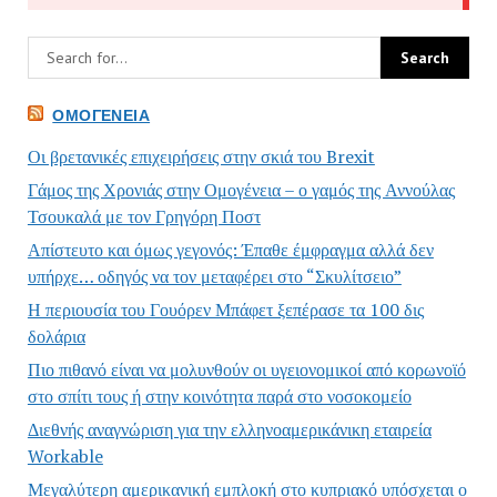
ΟΜΟΓΈΝΕΙΑ
Οι βρετανικές επιχειρήσεις στην σκιά του Brexit
Γάμος της Χρονιάς στην Ομογένεια – ο γαμός της Αννούλας
Τσουκαλά με τον Γρηγόρη Ποστ
Απίστευτο και όμως γεγονός: Έπαθε έμφραγμα αλλά δεν
υπήρχε… οδηγός να τον μεταφέρει στο “Σκυλίτσειο”
Η περιουσία του Γουόρεν Μπάφετ ξεπέρασε τα 100 δις
δολάρια
Πιο πιθανό είναι να μολυνθούν οι υγειονομικοί από κορωνοϊό
στο σπίτι τους ή στην κοινότητα παρά στο νοσοκομείο
Διεθνής αναγνώριση για την ελληνοαμερικάνικη εταιρεία
Workable
Μεγαλύτερη αμερικανική εμπλοκή στο κυπριακό υπόσχεται ο