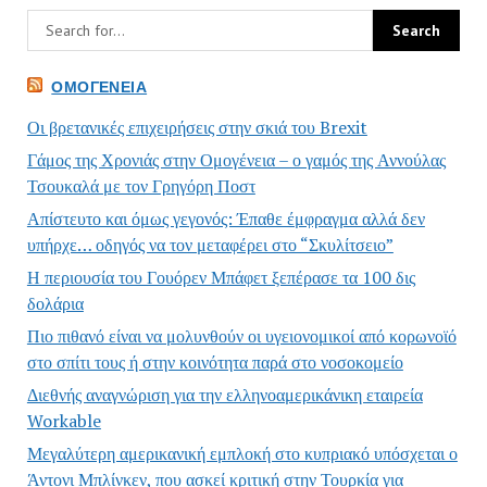
ΟΜΟΓΈΝΕΙΑ
Οι βρετανικές επιχειρήσεις στην σκιά του Brexit
Γάμος της Χρονιάς στην Ομογένεια – ο γαμός της Αννούλας
Τσουκαλά με τον Γρηγόρη Ποστ
Απίστευτο και όμως γεγονός: Έπαθε έμφραγμα αλλά δεν
υπήρχε… οδηγός να τον μεταφέρει στο “Σκυλίτσειο”
Η περιουσία του Γουόρεν Μπάφετ ξεπέρασε τα 100 δις
δολάρια
Πιο πιθανό είναι να μολυνθούν οι υγειονομικοί από κορωνοϊό
στο σπίτι τους ή στην κοινότητα παρά στο νοσοκομείο
Διεθνής αναγνώριση για την ελληνοαμερικάνικη εταιρεία
Workable
Μεγαλύτερη αμερικανική εμπλοκή στο κυπριακό υπόσχεται ο
Άντονι Μπλίνκεν, που ασκεί κριτική στην Τουρκία για