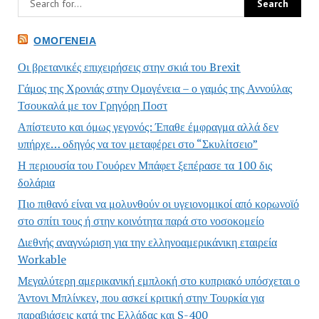
ΟΜΟΓΈΝΕΙΑ
Οι βρετανικές επιχειρήσεις στην σκιά του Brexit
Γάμος της Χρονιάς στην Ομογένεια – ο γαμός της Αννούλας
Τσουκαλά με τον Γρηγόρη Ποστ
Απίστευτο και όμως γεγονός: Έπαθε έμφραγμα αλλά δεν
υπήρχε… οδηγός να τον μεταφέρει στο “Σκυλίτσειο”
Η περιουσία του Γουόρεν Μπάφετ ξεπέρασε τα 100 δις
δολάρια
Πιο πιθανό είναι να μολυνθούν οι υγειονομικοί από κορωνοϊό
στο σπίτι τους ή στην κοινότητα παρά στο νοσοκομείο
Διεθνής αναγνώριση για την ελληνοαμερικάνικη εταιρεία
Workable
Μεγαλύτερη αμερικανική εμπλοκή στο κυπριακό υπόσχεται ο
Άντονι Μπλίνκεν, που ασκεί κριτική στην Τουρκία για
παραβιάσεις κατά της Ελλάδας και S-400