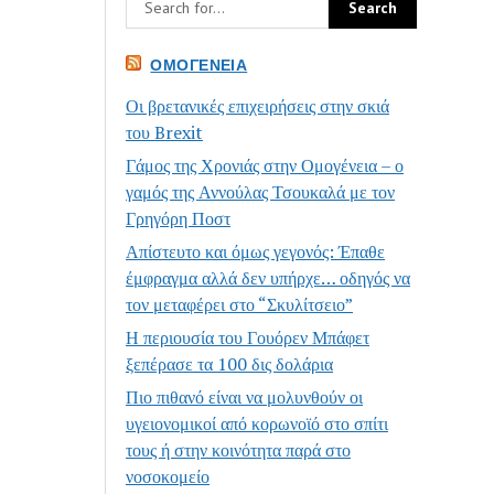
ΟΜΟΓΈΝΕΙΑ
Οι βρετανικές επιχειρήσεις στην σκιά
του Brexit
Γάμος της Χρονιάς στην Ομογένεια – ο
γαμός της Αννούλας Τσουκαλά με τον
Γρηγόρη Ποστ
Απίστευτο και όμως γεγονός: Έπαθε
έμφραγμα αλλά δεν υπήρχε… οδηγός να
τον μεταφέρει στο “Σκυλίτσειο”
Η περιουσία του Γουόρεν Μπάφετ
ξεπέρασε τα 100 δις δολάρια
Πιο πιθανό είναι να μολυνθούν οι
υγειονομικοί από κορωνοϊό στο σπίτι
τους ή στην κοινότητα παρά στο
νοσοκομείο