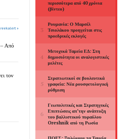
greekalert »
 – Από
ει τον