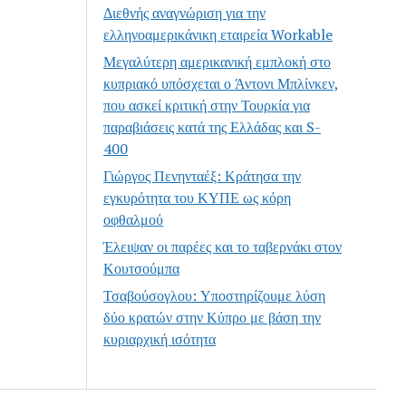
Διεθνής αναγνώριση για την
ελληνοαμερικάνικη εταιρεία Workable
Μεγαλύτερη αμερικανική εμπλοκή στο
κυπριακό υπόσχεται ο Άντονι Μπλίνκεν,
που ασκεί κριτική στην Τουρκία για
παραβιάσεις κατά της Ελλάδας και S-
400
Γιώργος Πενηνταέξ: Κράτησα την
εγκυρότητα του ΚΥΠΕ ως κόρη
οφθαλμού
Έλειψαν οι παρέες και το ταβερνάκι στον
Κουτσούμπα
Τσαβούσογλου: Υποστηρίζουμε λύση
δύο κρατών στην Κύπρο με βάση την
κυριαρχική ισότητα