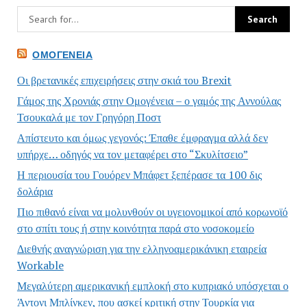
ΟΜΟΓΈΝΕΙΑ
Οι βρετανικές επιχειρήσεις στην σκιά του Brexit
Γάμος της Χρονιάς στην Ομογένεια – ο γαμός της Αννούλας
Τσουκαλά με τον Γρηγόρη Ποστ
Απίστευτο και όμως γεγονός: Έπαθε έμφραγμα αλλά δεν
υπήρχε… οδηγός να τον μεταφέρει στο “Σκυλίτσειο”
Η περιουσία του Γουόρεν Μπάφετ ξεπέρασε τα 100 δις
δολάρια
Πιο πιθανό είναι να μολυνθούν οι υγειονομικοί από κορωνοϊό
στο σπίτι τους ή στην κοινότητα παρά στο νοσοκομείο
Διεθνής αναγνώριση για την ελληνοαμερικάνικη εταιρεία
Workable
Μεγαλύτερη αμερικανική εμπλοκή στο κυπριακό υπόσχεται ο
Άντονι Μπλίνκεν, που ασκεί κριτική στην Τουρκία για