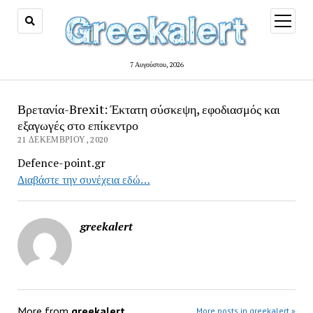
open
menu
7 Αυγούστου, 2026
Βρετανία-Brexit: Έκτατη σύσκεψη, εφοδιασμός και
εξαγωγές στο επίκεντρο
21 ΔΕΚΕΜΒΡΊΟΥ, 2020
Defence-point.gr
Διαβάστε την συνέχεια εδώ…
greekalert
More from
greekalert
More posts in greekalert »