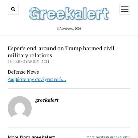
open
menu
8 Αυγούστου, 2026
Esper’s end-around on Trump harmed civil-
military relations
26 ΦΕΒΡΟΥΑΡΊΟΥ, 2021
Defense News
Διαβάστε την συνέχεια εδώ…
greekalert
More from
greekalert
More posts in greekalert »