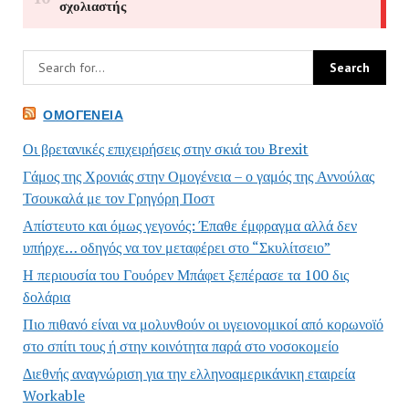
ΟΜΟΓΈΝΕΙΑ
Οι βρετανικές επιχειρήσεις στην σκιά του Brexit
Γάμος της Χρονιάς στην Ομογένεια – ο γαμός της Αννούλας
Τσουκαλά με τον Γρηγόρη Ποστ
Απίστευτο και όμως γεγονός: Έπαθε έμφραγμα αλλά δεν
υπήρχε… οδηγός να τον μεταφέρει στο “Σκυλίτσειο”
Η περιουσία του Γουόρεν Μπάφετ ξεπέρασε τα 100 δις
δολάρια
Πιο πιθανό είναι να μολυνθούν οι υγειονομικοί από κορωνοϊό
στο σπίτι τους ή στην κοινότητα παρά στο νοσοκομείο
Διεθνής αναγνώριση για την ελληνοαμερικάνικη εταιρεία
Workable