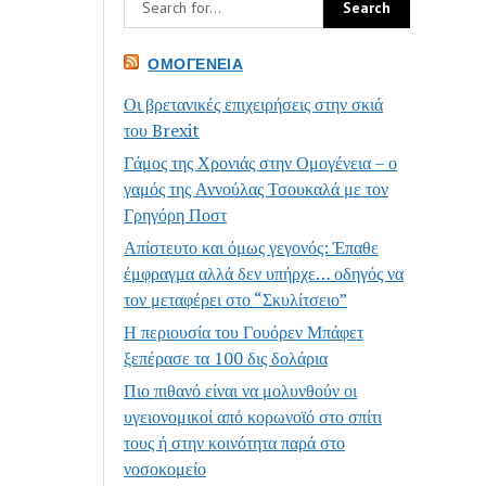
ΟΜΟΓΈΝΕΙΑ
Οι βρετανικές επιχειρήσεις στην σκιά
του Brexit
Γάμος της Χρονιάς στην Ομογένεια – ο
γαμός της Αννούλας Τσουκαλά με τον
Γρηγόρη Ποστ
Απίστευτο και όμως γεγονός: Έπαθε
έμφραγμα αλλά δεν υπήρχε… οδηγός να
τον μεταφέρει στο “Σκυλίτσειο”
Η περιουσία του Γουόρεν Μπάφετ
ξεπέρασε τα 100 δις δολάρια
Πιο πιθανό είναι να μολυνθούν οι
υγειονομικοί από κορωνοϊό στο σπίτι
τους ή στην κοινότητα παρά στο
νοσοκομείο