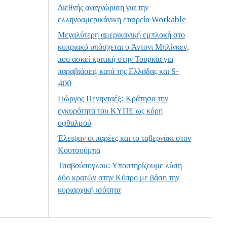
Διεθνής αναγνώριση για την
ελληνοαμερικάνικη εταιρεία Workable
Μεγαλύτερη αμερικανική εμπλοκή στο
κυπριακό υπόσχεται ο Άντονι Μπλίνκεν,
που ασκεί κριτική στην Τουρκία για
παραβιάσεις κατά της Ελλάδας και S-
400
Γιώργος Πενηνταέξ: Κράτησα την
εγκυρότητα του ΚΥΠΕ ως κόρη
οφθαλμού
Έλειψαν οι παρέες και το ταβερνάκι στον
Κουτσούμπα
Τσαβούσογλου: Υποστηρίζουμε λύση
δύο κρατών στην Κύπρο με βάση την
κυριαρχική ισότητα