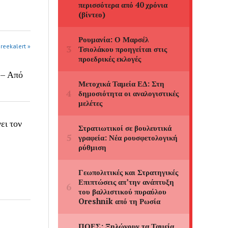
greekalert »
 – Από
ει τον