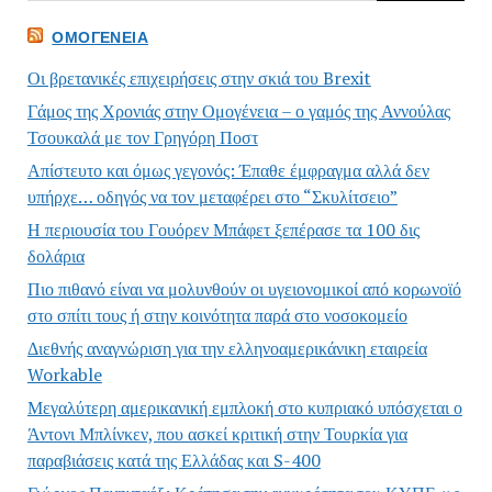
ΟΜΟΓΈΝΕΙΑ
Οι βρετανικές επιχειρήσεις στην σκιά του Brexit
Γάμος της Χρονιάς στην Ομογένεια – ο γαμός της Αννούλας
Τσουκαλά με τον Γρηγόρη Ποστ
Απίστευτο και όμως γεγονός: Έπαθε έμφραγμα αλλά δεν
υπήρχε… οδηγός να τον μεταφέρει στο “Σκυλίτσειο”
Η περιουσία του Γουόρεν Μπάφετ ξεπέρασε τα 100 δις
δολάρια
Πιο πιθανό είναι να μολυνθούν οι υγειονομικοί από κορωνοϊό
στο σπίτι τους ή στην κοινότητα παρά στο νοσοκομείο
Διεθνής αναγνώριση για την ελληνοαμερικάνικη εταιρεία
Workable
Μεγαλύτερη αμερικανική εμπλοκή στο κυπριακό υπόσχεται ο
Άντονι Μπλίνκεν, που ασκεί κριτική στην Τουρκία για
παραβιάσεις κατά της Ελλάδας και S-400