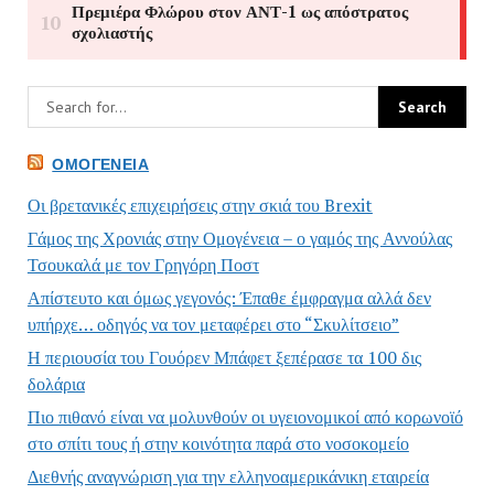
ΟΜΟΓΈΝΕΙΑ
Οι βρετανικές επιχειρήσεις στην σκιά του Brexit
Γάμος της Χρονιάς στην Ομογένεια – ο γαμός της Αννούλας
Τσουκαλά με τον Γρηγόρη Ποστ
Απίστευτο και όμως γεγονός: Έπαθε έμφραγμα αλλά δεν
υπήρχε… οδηγός να τον μεταφέρει στο “Σκυλίτσειο”
Η περιουσία του Γουόρεν Μπάφετ ξεπέρασε τα 100 δις
δολάρια
Πιο πιθανό είναι να μολυνθούν οι υγειονομικοί από κορωνοϊό
στο σπίτι τους ή στην κοινότητα παρά στο νοσοκομείο
Διεθνής αναγνώριση για την ελληνοαμερικάνικη εταιρεία