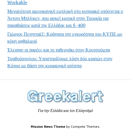
Workable
Μεγαλύτερη αμερικανική εμπλοκή στο κυπριακό υπόσχεται ο
Άντονι Μπλίνκεν, που ασκεί κριτική στην Τουρκία για
παραβιάσεις κατά της Ελλάδας και S-400
Γιώργος Πενηνταέξ: Κράτησα την εγκυρότητα του ΚΥΠΕ ως
κόρη οφθαλμού
Έλειψαν οι παρέες και το ταβερνάκι στον Κουτσούμπα
Τσαβούσογλου: Υποστηρίζουμε λύση δύο κρατών στην
Κύπρο με βάση την κυριαρχική ισότητα
Για την Ελλάδα και τον Ελληνισμό
Mission News Theme
by Compete Themes.