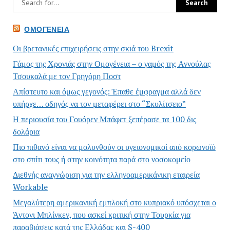
ΟΜΟΓΈΝΕΙΑ
Οι βρετανικές επιχειρήσεις στην σκιά του Brexit
Γάμος της Χρονιάς στην Ομογένεια – ο γαμός της Αννούλας
Τσουκαλά με τον Γρηγόρη Ποστ
Απίστευτο και όμως γεγονός: Έπαθε έμφραγμα αλλά δεν
υπήρχε… οδηγός να τον μεταφέρει στο “Σκυλίτσειο”
Η περιουσία του Γουόρεν Μπάφετ ξεπέρασε τα 100 δις
δολάρια
Πιο πιθανό είναι να μολυνθούν οι υγειονομικοί από κορωνοϊό
στο σπίτι τους ή στην κοινότητα παρά στο νοσοκομείο
Διεθνής αναγνώριση για την ελληνοαμερικάνικη εταιρεία
Workable
Μεγαλύτερη αμερικανική εμπλοκή στο κυπριακό υπόσχεται ο
Άντονι Μπλίνκεν, που ασκεί κριτική στην Τουρκία για
παραβιάσεις κατά της Ελλάδας και S-400