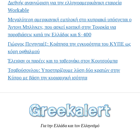
Διεθνής αναγνώριση για την ελληνοαμερικάνικη εταιρεία
Workable
Μεγαλύτερη αμερικανική εμπλοκή στο κυπριακό υπόσχεται ο
Άντονι Μπλίνκεν, που ασκεί κριτική στην Τουρκία για
παραβιάσεις κατά της Ελλάδας και S-400
Γιώργος Πενηνταέξ: Κράτησα την εγκυρότητα του ΚΥΠΕ ως
κόρη οφθαλμού
Έλειψαν οι παρέες και το ταβερνάκι στον Κουτσούμπα
Τσαβούσογλου: Υποστηρίζουμε λύση δύο κρατών στην
Κύπρο με βάση την κυριαρχική ισότητα
Για την Ελλάδα και τον Ελληνισμό