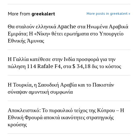
More from
greekalert
More posts in greekalert »
Θα σταλούν ελληνικά Apache στα Ηνωμένα Αραβικά
Εμιράτα; Η «Νίκη» θέτει ερωτήματα στο Υπουργείο
Εθνικής Άμυνας
Η Γαλλία κατέθεσε στην Ινδία προσφορά για την
πώληση 114 Rafale F4, στα $ 34,18 δις το κόστος
Η Τουρκία, η Σαουδική Αραβία και το Πακιστάν
σύναψαν αμυντική συμφωνία
Αποκλειστικό: Το πυραυλικό τείχος της Κύπρου – Η
Εθνική Φρουρά αποκτά ικανότητες στρατηγικής
κρούσης