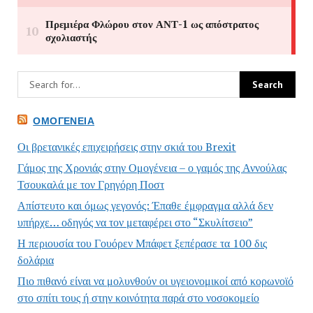
ΟΜΟΓΈΝΕΙΑ
Οι βρετανικές επιχειρήσεις στην σκιά του Brexit
Γάμος της Χρονιάς στην Ομογένεια – ο γαμός της Αννούλας
Τσουκαλά με τον Γρηγόρη Ποστ
Απίστευτο και όμως γεγονός: Έπαθε έμφραγμα αλλά δεν
υπήρχε… οδηγός να τον μεταφέρει στο “Σκυλίτσειο”
Η περιουσία του Γουόρεν Μπάφετ ξεπέρασε τα 100 δις
δολάρια
Πιο πιθανό είναι να μολυνθούν οι υγειονομικοί από κορωνοϊό
στο σπίτι τους ή στην κοινότητα παρά στο νοσοκομείο