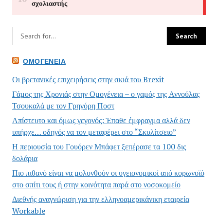
ΟΜΟΓΈΝΕΙΑ
Οι βρετανικές επιχειρήσεις στην σκιά του Brexit
Γάμος της Χρονιάς στην Ομογένεια – ο γαμός της Αννούλας
Τσουκαλά με τον Γρηγόρη Ποστ
Απίστευτο και όμως γεγονός: Έπαθε έμφραγμα αλλά δεν
υπήρχε… οδηγός να τον μεταφέρει στο “Σκυλίτσειο”
Η περιουσία του Γουόρεν Μπάφετ ξεπέρασε τα 100 δις
δολάρια
Πιο πιθανό είναι να μολυνθούν οι υγειονομικοί από κορωνοϊό
στο σπίτι τους ή στην κοινότητα παρά στο νοσοκομείο
Διεθνής αναγνώριση για την ελληνοαμερικάνικη εταιρεία
Workable